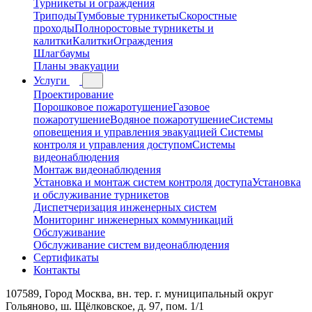
Турникеты и ограждения
Триподы
Тумбовые турникеты
Скоростные
проходы
Полноростовые турникеты и
калитки
Калитки
Ограждения
Шлагбаумы
Планы эвакуации
Услуги
Проектирование
Порошковое пожаротушение
Газовое
пожаротушение
Водяное пожаротушение
Системы
оповещения и управления эвакуацией
Системы
контроля и управления доступом
Системы
видеонаблюдения
Монтаж видеонаблюдения
Установка и монтаж систем контроля доступа
Установка
и обслуживание турникетов
Диспетчеризация инженерных систем
Мониторинг инженерных коммуникаций
Обслуживание
Обслуживание систем видеонаблюдения
Сертификаты
Контакты
107589, Город Москва, вн. тер. г. муниципальный округ
Гольяново, ш. Щёлковское, д. 97, пом. 1/1