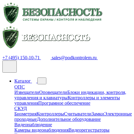
+7 (495) 150-10-71
sales@podkontrolem.ru
Каталог
ОПС
Извещатели
Оповещатели
Блоки индикации, контроля,
управления и клавиатуры
Контроллеры и элементы
управления
Програмное обеспечение
СКУД
Биометрия
Контроллеры
Считыватели
Замки
Электронные
проходные
Дополнительное оборудование
Видеонаблюдение
Камеры видеонаблюдения
Видеорегистраторы