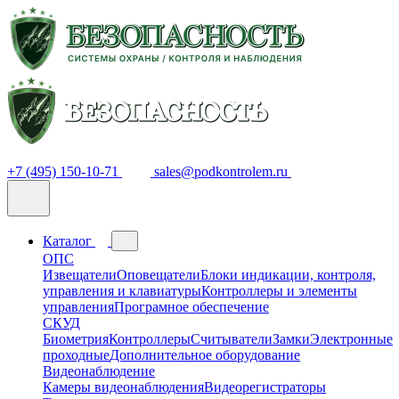
+7 (495) 150-10-71
sales@podkontrolem.ru
Каталог
ОПС
Извещатели
Оповещатели
Блоки индикации, контроля,
управления и клавиатуры
Контроллеры и элементы
управления
Програмное обеспечение
СКУД
Биометрия
Контроллеры
Считыватели
Замки
Электронные
проходные
Дополнительное оборудование
Видеонаблюдение
Камеры видеонаблюдения
Видеорегистраторы