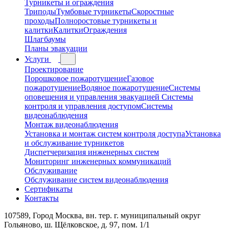
Турникеты и ограждения
Триподы
Тумбовые турникеты
Скоростные
проходы
Полноростовые турникеты и
калитки
Калитки
Ограждения
Шлагбаумы
Планы эвакуации
Услуги
Проектирование
Порошковое пожаротушение
Газовое
пожаротушение
Водяное пожаротушение
Системы
оповещения и управления эвакуацией
Системы
контроля и управления доступом
Системы
видеонаблюдения
Монтаж видеонаблюдения
Установка и монтаж систем контроля доступа
Установка
и обслуживание турникетов
Диспетчеризация инженерных систем
Мониторинг инженерных коммуникаций
Обслуживание
Обслуживание систем видеонаблюдения
Сертификаты
Контакты
107589, Город Москва, вн. тер. г. муниципальный округ
Гольяново, ш. Щёлковское, д. 97, пом. 1/1