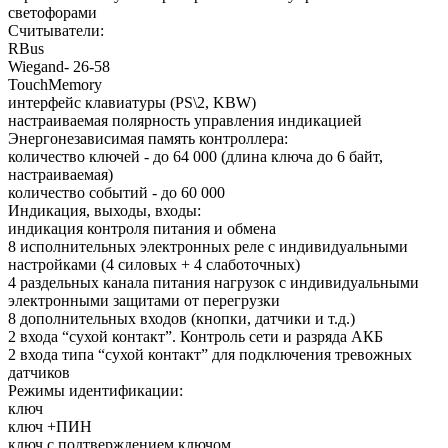
светофорами
Считыватели:
RBus
Wiegand- 26-58
TouchMemory
интерфейс клавиатуры (PS\2, KBW)
настраиваемая полярность управления индикацией
Энергонезависимая память контроллера:
количество ключей - до 64 000 (длина ключа до 6 байт,
настраиваемая)
количество событий - до 60 000
Индикация, выходы, входы:
индикация контроля питания и обмена
8 исполнительных электронных реле с индивидуальными
настройками (4 силовых + 4 слаботочных)
4 раздельных канала питания нагрузок с индивидуальными
электронными защитами от перегрузки
8 дополнительных входов (кнопки, датчики и т.д.)
2 входа “сухой контакт”. Контроль сети и разряда АКБ
2 входа типа “сухой контакт” для подключения тревожных
датчиков
Режимы идентификации:
ключ
ключ +ПИН
ключ с подтверждением ключом