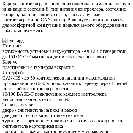
Корпус контроллера выполнен из пластика и имеет наружную
индикацию состояний (тип питания контроллера, состояние
батареи, наличие связи с сетью, связь с другими
контроллерами по CAN-шине). В корпусе достаточно места
для комфортной коммутации подключаемого оборудования и
кабель-менеджмента.
Питание:
возможность установки аккумулятора 7Ач 12В с габаритами
до 151х65х101мм (не входит в комплект поставки)
Корпус:
пластиковый с тампером вскрытия
Интерфейс:
CAN-HS - до 50 контроллеров на линии максимальной
протяженностью 500 м подключение к серверу через Ethernet
порт любого контроллера в сети.
10/100 BASE-T подключение каждого контроллера
непосредственно к сети Ethernet.
Точки доступа:
дверь - считыватель на вход и выход
две двери - считыватели только на вход
турникет с картоприемником- считыватель на вход и выход +
считыватель картоприемника
ворота \ шлагбаум с картоприемником + управление