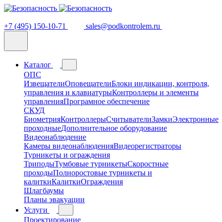
+7 (495) 150-10-71
sales@podkontrolem.ru
Каталог
ОПС
Извещатели
Оповещатели
Блоки индикации, контроля,
управления и клавиатуры
Контроллеры и элементы
управления
Програмное обеспечение
СКУД
Биометрия
Контроллеры
Считыватели
Замки
Электронные
проходные
Дополнительное оборудование
Видеонаблюдение
Камеры видеонаблюдения
Видеорегистраторы
Турникеты и ограждения
Триподы
Тумбовые турникеты
Скоростные
проходы
Полноростовые турникеты и
калитки
Калитки
Ограждения
Шлагбаумы
Планы эвакуации
Услуги
Проектирование