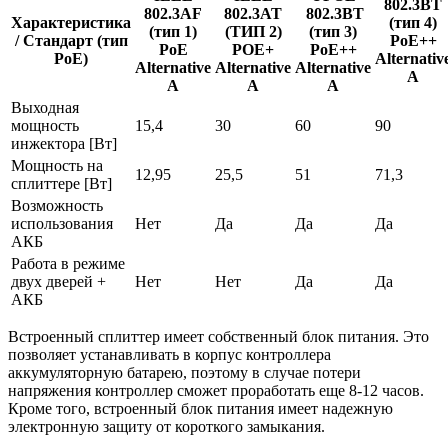
802.3BT
802.3AF
802.3AT
802.3BT
Характеристика
(тип 4)
(тип 1)
(ТИП 2)
(тип 3)
/ Стандарт (тип
PoE++
PoE
POE+
PoE++
PoE)
Alternativ
Alternative
Alternative
Alternative
A
A
A
A
Выходная
мощность
15,4
30
60
90
инжектора [Вт]
Мощность на
12,95
25,5
51
71,3
сплиттере [Вт]
Возможность
использования
Нет
Да
Да
Да
АКБ
Работа в режиме
двух дверей +
Нет
Нет
Да
Да
АКБ
Встроенный сплиттер имеет собственный блок питания. Это
позволяет устанавливать в корпус контроллера
аккумуляторную батарею, поэтому в случае потери
напряжения контроллер сможет проработать еще 8-12 часов.
Кроме того, встроенный блок питания имеет надежную
электронную защиту от короткого замыкания.