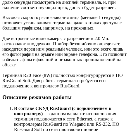
долю секунды посмотреть на дисплей терминала, и, при
наличии соответствующих прав, доступ будет разрешен.
Высокая скорость распознавания лица (меньше 1 секунды)
позволяет устанавливать терминал даже в точках доступа с
большим трафиком, например, на проходных.
Две встроенные видеокамеры с разрешением 2.0 Мп.
распознают «подделки». Прибор безошибочно определяет,
находится перед ним реальный человек, или это всего лишь
его фотография на бумаге или экране телефона. Это позволит
избежать фальсификаций и незаконных проникновений на
объект.
Терминал R20-Face (8W) полностью конфигурируется в ПО
RusGuard Soft. Для работы терминала требуется его
подключение к контроллеру RusGuard.
Описание режимов работы
В составе СКУД RusGuard (с подключением к
контроллеру)
– в данном варианте использования
терминал подключается к сети Ethernet, а также к
контроллерам RusGuard по Wiegand или RS-232. ПО
RusGuard Soft по сети производит полное