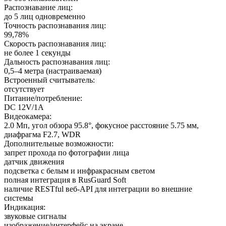
Распознавание лиц:
до 5 лиц одновременно
Точность распознавания лиц:
99,78%
Скорость распознавания лиц:
не более 1 секунды
Дальность распознавания лиц:
0,5–4 метра (настраиваемая)
Встроенный считыватель:
отсутствует
Питание/потребление:
DC 12V/1A
Видеокамера:
2.0 Мп, угол обзора 95.8°, фокусное расстояние 5.75 мм,
диафрагма F2.7, WDR
Дополнительные возможности:
запрет прохода по фотографии лица
датчик движения
подсветка с белым и инфракрасным светом
полная интеграция в RusGuard Soft
наличие RESTful веб-API для интеграции во внешние
системы
Индикация:
звуковые сигналы
изображение/интерфейс на экране