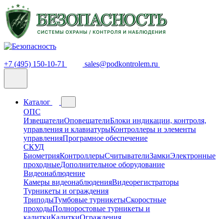
+7 (495) 150-10-71
sales@podkontrolem.ru
Каталог
ОПС
Извещатели
Оповещатели
Блоки индикации, контроля,
управления и клавиатуры
Контроллеры и элементы
управления
Програмное обеспечение
СКУД
Биометрия
Контроллеры
Считыватели
Замки
Электронные
проходные
Дополнительное оборудование
Видеонаблюдение
Камеры видеонаблюдения
Видеорегистраторы
Турникеты и ограждения
Триподы
Тумбовые турникеты
Скоростные
проходы
Полноростовые турникеты и
калитки
Калитки
Ограждения