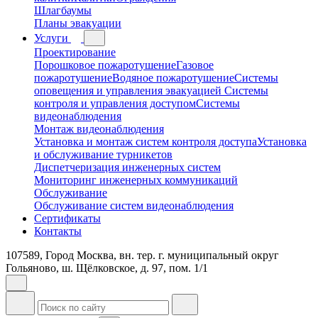
Шлагбаумы
Планы эвакуации
Услуги
Проектирование
Порошковое пожаротушение
Газовое
пожаротушение
Водяное пожаротушение
Системы
оповещения и управления эвакуацией
Системы
контроля и управления доступом
Системы
видеонаблюдения
Монтаж видеонаблюдения
Установка и монтаж систем контроля доступа
Установка
и обслуживание турникетов
Диспетчеризация инженерных систем
Мониторинг инженерных коммуникаций
Обслуживание
Обслуживание систем видеонаблюдения
Сертификаты
Контакты
107589, Город Москва, вн. тер. г. муниципальный округ
Гольяново, ш. Щёлковское, д. 97, пом. 1/1