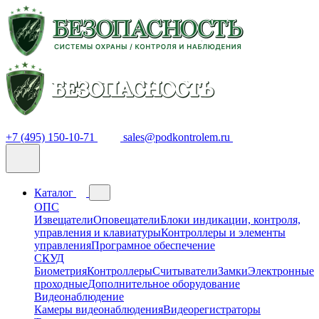
+7 (495) 150-10-71
sales@podkontrolem.ru
Каталог
ОПС
Извещатели
Оповещатели
Блоки индикации, контроля,
управления и клавиатуры
Контроллеры и элементы
управления
Програмное обеспечение
СКУД
Биометрия
Контроллеры
Считыватели
Замки
Электронные
проходные
Дополнительное оборудование
Видеонаблюдение
Камеры видеонаблюдения
Видеорегистраторы