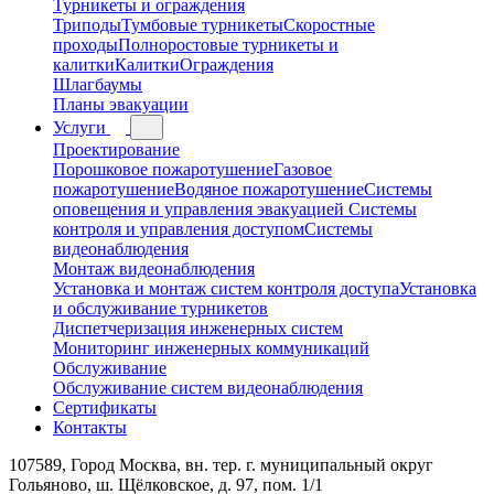
Турникеты и ограждения
Триподы
Тумбовые турникеты
Скоростные
проходы
Полноростовые турникеты и
калитки
Калитки
Ограждения
Шлагбаумы
Планы эвакуации
Услуги
Проектирование
Порошковое пожаротушение
Газовое
пожаротушение
Водяное пожаротушение
Системы
оповещения и управления эвакуацией
Системы
контроля и управления доступом
Системы
видеонаблюдения
Монтаж видеонаблюдения
Установка и монтаж систем контроля доступа
Установка
и обслуживание турникетов
Диспетчеризация инженерных систем
Мониторинг инженерных коммуникаций
Обслуживание
Обслуживание систем видеонаблюдения
Сертификаты
Контакты
107589, Город Москва, вн. тер. г. муниципальный округ
Гольяново, ш. Щёлковское, д. 97, пом. 1/1